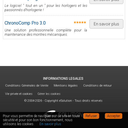
Le logiciel " tout en un " pour les horlogers et les
passionnés d'horlogerie !
ChronoComp Pro 3.0
En savoir plus
Une solution professionnelle complète pour la
maintenance des montres mécaniques.
INFORMATIONS LEGALES
Conditions Générales de Vente
Mentions légales
Conditions de retour
Vie privée et cookies
Gérer les cookies
© 2004-2026 - Copyright eSolution - Tous droits réservés
Pour vous permettre de naviguer sur ce site en toute
Refuser
Accepter
sécutité et pour son bon fonctionnement, nous
utilisons les cookies.
En savoir plus