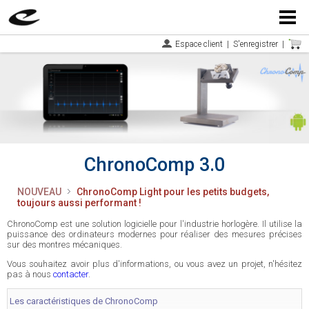
Menu
Espace client
|
S'enregistrer
|
ChronoComp 3.0
NOUVEAU
ChronoComp Light pour les petits budgets,
toujours aussi performant !
ChronoComp est une solution logicielle pour l'industrie horlogère. Il utilise la
puissance des ordinateurs modernes pour réaliser des mesures précises
sur des montres mécaniques.
Vous souhaitez avoir plus d'informations, ou vous avez un projet, n'hésitez
pas à nous
contacter
.
Les caractéristiques de ChronoComp