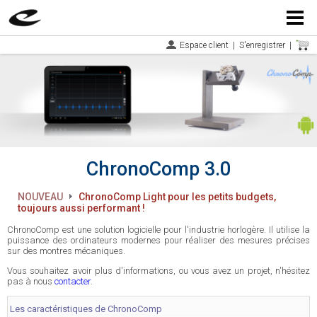
Menu
Espace client
|
S'enregistrer
|
ChronoComp 3.0
NOUVEAU
ChronoComp Light pour les petits budgets,
toujours aussi performant !
ChronoComp est une solution logicielle pour l'industrie horlogère. Il utilise la
puissance des ordinateurs modernes pour réaliser des mesures précises
sur des montres mécaniques.
Vous souhaitez avoir plus d'informations, ou vous avez un projet, n'hésitez
pas à nous
contacter
.
Les caractéristiques de ChronoComp